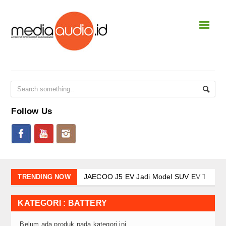
☰
Home
NEWS & EVENT
National
International
Follow Us
Event Terbaru
CAR STEREO
New Shoot
JAECOO J5 EV Jadi Model SUV EV Terlaris
TRENDING NOW
JAECOO J7 SHS-P dan Evolusi Elektrifikasi
SQL
Awali 2026 dengan Tren Positif Pasar Nasi
KATEGORI : BATTERY
Arsitektur Kendaraan Listrik BYD dalam M
SQ
Belum ada produk pada kategori ini.
Kehadiran Robot Humanoid AiMOGA di Boo