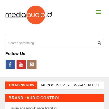
☰
Home
NEWS & EVENT
National
International
Follow Us
Event Terbaru
CAR STEREO
New Shoot
JAECOO J5 EV Jadi Model SUV EV Terlaris
TRENDING NOW
JAECOO J7 SHS-P dan Evolusi Elektrifikasi
SQL
Awali 2026 dengan Tren Positif Pasar Nasi
BRAND : AUDIO CONTROL
Arsitektur Kendaraan Listrik BYD dalam M
SQ
Belum ada produk pada brand ini.
Kehadiran Robot Humanoid AiMOGA di Boo