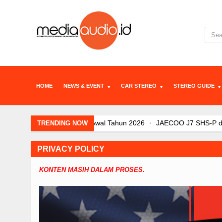
HOME
NEWS & EVENT
CAR STEREO
STEREO GUIDE
JAECOO J7 SHS-P dan Evolusi Elektrif
TRENDING NOW
JAECOO J5 EV Jadi “Kanvas” Modifikas
Sebulan Jelang Mudik Lebaran, Teknolo
PRIVACY POLICY
Arsitektur Kendaraan Listrik BYD dal
KONTEN MASIH DALAM PROSES.
JAECOO Kenalkan Program Co-Creation
JAECOO J5 EV Jadi Model SUV EV Terl
Kehadiran Robot Humanoid AiMOGA d
Satu Tahun di Indonesia, JAECOO Ma