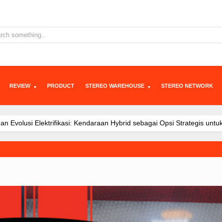
REVIEW
PRODUCT
STEREO WAREHOUSE
STEREO NETWORK
ikasi: Kendaraan Hybrid sebagai Opsi Strategis untuk Indonesia
Awa
i, Konsumen Diajak Berkreasi Rancang Mobil Listrik di IIMS 2
JAEC
gi Hybrid SHS Dinilai Jadi Opsi Paling Fleksibel Hadapi Macet d
JA
am Menembus Batas Mobilitas Masa Depan: Integrasi Kecerdasan Tek
 J5 EV di IIMS 2026, Ajak Konsumen Tentukan Mobil Ideal Versi Mer
aris di Indonesia, Perkuat Momentum Awal Tahun 2026
JAECOO J7 
i Booth JAECOO Bikin Pengunjung IIMS 2026 Penasaran
JAECOO J5
ntapkan Diri Sebagai Brand SUV Premium yang Tumbuh Cepat Lewat 