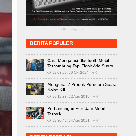
Iklan Zapco
▴
▴
BERITA POPULER
Cara Mengatasi Bluetooth Mobil
Tersambung Tapi Tidak Ada Suara
12:03:59, 29 Okt 2024
🕔
0
Mengenal 7 Produk Peredam Suara
Noise Kill
16:12:38, 12 Agu 2019
🕔
0
Perbandingan Peredam Mobil
Terbaik
12:30:42, 04 Agu 2021
🕔
0