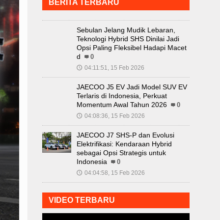
BERITA TERBARU
Sebulan Jelang Mudik Lebaran,
Teknologi Hybrid SHS Dinilai Jadi
Opsi Paling Fleksibel Hadapi Macet
d
0
04:11:51, 15 Feb 2026
🕔
JAECOO J5 EV Jadi Model SUV EV
Terlaris di Indonesia, Perkuat
Momentum Awal Tahun 2026
0
04:08:36, 15 Feb 2026
🕔
JAECOO J7 SHS-P dan Evolusi
Elektrifikasi: Kendaraan Hybrid
sebagai Opsi Strategis untuk
Indonesia
0
04:04:58, 15 Feb 2026
🕔
VIDEO TERBARU