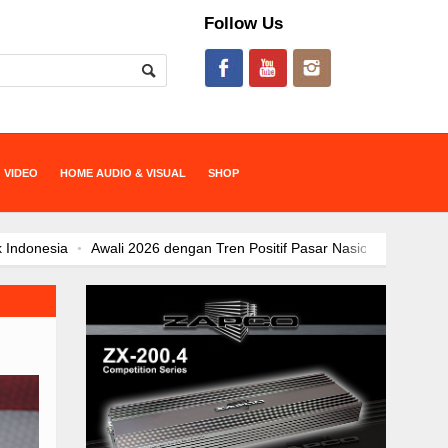
Follow Us
VIDEO
HOME AUDIO & VISUAL
SHOP
li 2026 dengan Tren Positif Pasar Nasional, BYD Perkuat Strategi Eks
OO Kenalkan Program Co-Creation J5 EV di IIMS 2026, Ajak Konsumen
ECOO J5 EV Jadi Model SUV EV Terlaris di Indonesia, Perkuat Mome
Kehadiran Robot Humanoid AiMOGA di Booth JAECOO Bikin Pengun
Satu Tahun di Indonesia, JAECOO Mantapkan Diri Sebagai Brand
SHS-P dan Evolusi Elektrifikasi: Kendaraan Hybrid sebagai Opsi Strat
 EV Jadi “Kanvas” Modifikasi, Konsumen Diajak Berkreasi Rancang Mob
Tek
Bebas Range Anxiety, JAECOO J5 EV Jadi Solusi Perjalanan Ja