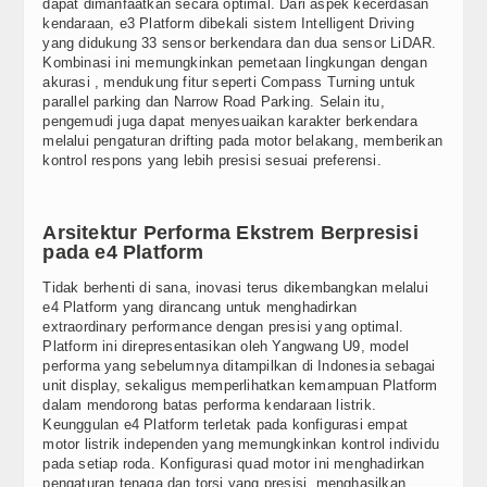
dapat dimanfaatkan secara optimal. Dari aspek kecerdasan
kendaraan, e3 Platform dibekali sistem Intelligent Driving
yang didukung 33 sensor berkendara dan dua sensor LiDAR.
Kombinasi ini memungkinkan pemetaan lingkungan dengan
akurasi , mendukung fitur seperti Compass Turning untuk
parallel parking dan Narrow Road Parking. Selain itu,
pengemudi juga dapat menyesuaikan karakter berkendara
melalui pengaturan drifting pada motor belakang, memberikan
kontrol respons yang lebih presisi sesuai preferensi.
Arsitektur Performa Ekstrem Berpresisi
pada e4 Platform
Tidak berhenti di sana, inovasi terus dikembangkan melalui
e4 Platform yang dirancang untuk menghadirkan
extraordinary performance dengan presisi yang optimal.
Platform ini direpresentasikan oleh Yangwang U9, model
performa yang sebelumnya ditampilkan di Indonesia sebagai
unit display, sekaligus memperlihatkan kemampuan Platform
dalam mendorong batas performa kendaraan listrik.
Keunggulan e4 Platform terletak pada konfigurasi empat
motor listrik independen yang memungkinkan kontrol individu
pada setiap roda. Konfigurasi quad motor ini menghadirkan
pengaturan tenaga dan torsi yang presisi, menghasilkan