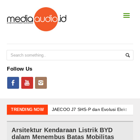
☰
Home
NEWS & EVENT
National
International
Follow Us
Event Terbaru
CAR STEREO
New Shoot
JAECOO J7 SHS-P dan Evolusi Elektrifikasi
TRENDING NOW
Awali 2026 dengan Tren Positif Pasar Nasi
SQL
Arsitektur Kendaraan Listrik BYD dalam M
Arsitektur Kendaraan Listrik BYD
Kehadiran Robot Humanoid AiMOGA di Boo
SQ
dalam Menembus Batas Mobilitas
JAECOO J5 EV Jadi “Kanvas” Modifikasi, Ko