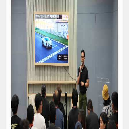
REVIEW
Kehadiran Robot Humanoid AiMOGA di Boo
JAECOO J5 EV Jadi “Kanvas” Modifikasi, Ko
Subwoofer
JAECOO Kenalkan Program Co-Creation J5 
Satu Tahun di Indonesia, JAECOO Mantap
Speaker
Bebas Range Anxiety, JAECOO J5 EV Jadi 
Sebulan Jelang Mudik Lebaran, Teknologi H
Processor
JAECOO J5 EV Jadi Model SUV EV Terlaris
Amplifier
Accessories
Head Unit
PRODUCT
STEREO WAREHOUSE
Site Link
STEREO NETWORK