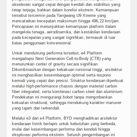
akselerasi sangat cepat dengan kendali dan stabilitas yang
tetap terjaga, bahkan dalam kondisi ekstrem. Kemampuan
tersebut tercermin pada Yangwang U9 Xtreme yang
mencatatkan kecepatan maksimum hingga 496,22 km/jam.
Pencapaian ini menunjukkan kemampuan platform dalam
mengelola tenaga, aerodinamika, dan kestabilan kendaraan
pada kecepatan yang sangat signifikan, termasuk di luar
batas penggunaan konvensional.
Untuk mendukung performa tersebut, e4 Platform
mengadopsi Next Generation Cell-to-Body (CTB) yang
menurunkan center of gravity secara signifikan.
Dikombinasikan dengan kekakuan torsional tinggi, arsitektur
ini menghasilkan keseimbangan optimal serta respons
kemudi yang cepat dan presisi. Struktur kendaraan diperkuat
melalui high-performance chassis dengan material carbon
fiber integrated, serta kombinasi carbon steel dan aluminium.
Pendekatan ini mengurangi bobot tanpa mengorbankan
kekuatan struktural, sehingga mendukung karakter manuver
yang tajam dan terkendali.
Melalui e3 dan e4 Platform, BYD menghadirkan arsitektur
kendaraan listrik berlapis untuk kebutuhan yang berbeda,
mulai dari keseimbangan performa dan kendali hingga
eksplorasi performa ekstrem. Seluruh pengembangan ini