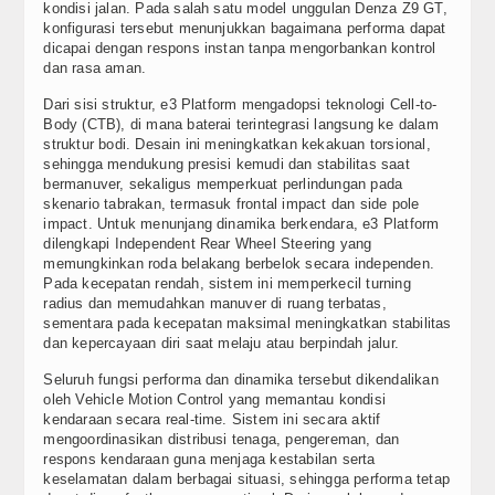
kondisi jalan. Pada salah satu model unggulan Denza Z9 GT,
konfigurasi tersebut menunjukkan bagaimana performa dapat
dicapai dengan respons instan tanpa mengorbankan kontrol
dan rasa aman.
Dari sisi struktur, e3 Platform mengadopsi teknologi Cell-to-
Body (CTB), di mana baterai terintegrasi langsung ke dalam
struktur bodi. Desain ini meningkatkan kekakuan torsional,
sehingga mendukung presisi kemudi dan stabilitas saat
bermanuver, sekaligus memperkuat perlindungan pada
skenario tabrakan, termasuk frontal impact dan side pole
impact. Untuk menunjang dinamika berkendara, e3 Platform
dilengkapi Independent Rear Wheel Steering yang
memungkinkan roda belakang berbelok secara independen.
Pada kecepatan rendah, sistem ini memperkecil turning
radius dan memudahkan manuver di ruang terbatas,
sementara pada kecepatan maksimal meningkatkan stabilitas
dan kepercayaan diri saat melaju atau berpindah jalur.
Seluruh fungsi performa dan dinamika tersebut dikendalikan
oleh Vehicle Motion Control yang memantau kondisi
kendaraan secara real-time. Sistem ini secara aktif
mengoordinasikan distribusi tenaga, pengereman, dan
respons kendaraan guna menjaga kestabilan serta
keselamatan dalam berbagai situasi, sehingga performa tetap