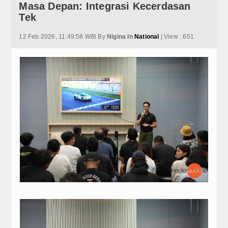
Masa Depan: Integrasi Kecerdasan
SPL
JAECOO Kenalkan Program Co-Creation J5 
Tek
Satu Tahun di Indonesia, JAECOO Mantap
Multimedia
Bebas Range Anxiety, JAECOO J5 EV Jadi 
12 Feb 2026, 11:49:58 WIB By
Nigina In
National
| View : 651
Sebulan Jelang Mudik Lebaran, Teknologi H
My Stereo
JAECOO J5 EV Jadi Model SUV EV Terlaris
JAECOO J7 SHS-P dan Evolusi Elektrifikasi
Modification
Awali 2026 dengan Tren Positif Pasar Nasi
Arsitektur Kendaraan Listrik BYD dalam M
Stereo Club
Kehadiran Robot Humanoid AiMOGA di Boo
STEREO GUIDE
JAECOO J5 EV Jadi “Kanvas” Modifikasi, Ko
JAECOO Kenalkan Program Co-Creation J5 
Installer tips
Satu Tahun di Indonesia, JAECOO Mantap
Bebas Range Anxiety, JAECOO J5 EV Jadi 
Tutorials
Sebulan Jelang Mudik Lebaran, Teknologi H
JAECOO J5 EV Jadi Model SUV EV Terlaris
Articles
JAECOO J7 SHS-P dan Evolusi Elektrifikasi
Awali 2026 dengan Tren Positif Pasar Nasi
How To
Arsitektur Kendaraan Listrik BYD dalam M