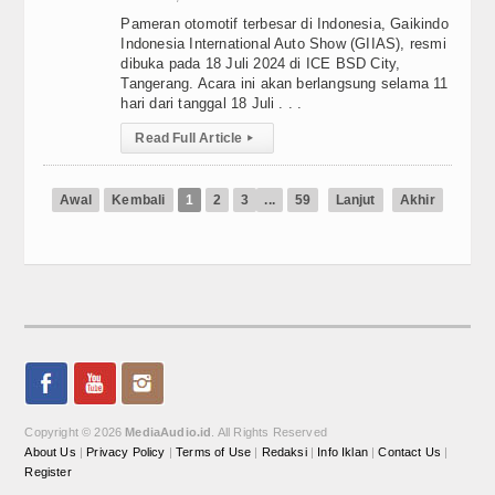
Pameran otomotif terbesar di Indonesia, Gaikindo
Indonesia International Auto Show (GIIAS), resmi
dibuka pada 18 Juli 2024 di ICE BSD City,
Tangerang. Acara ini akan berlangsung selama 11
hari dari tanggal 18 Juli . . .
Read Full Article
▸
Awal
Kembali
1
2
3
...
59
Lanjut
Akhir
Copyright © 2026
MediaAudio.id
. All Rights Reserved
About Us
|
Privacy Policy
|
Terms of Use
|
Redaksi
|
Info Iklan
|
Contact Us
|
Register