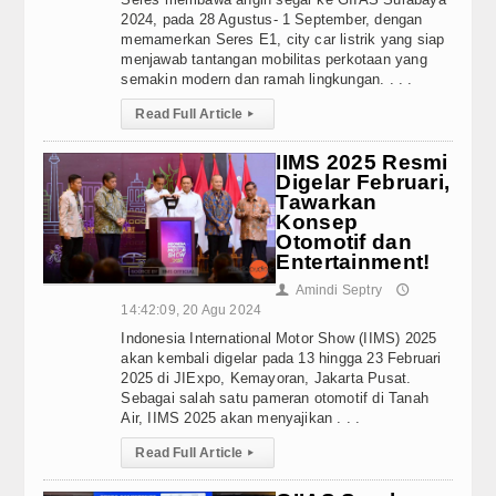
2024, pada 28 Agustus- 1 September, dengan
memamerkan Seres E1, city car listrik yang siap
menjawab tantangan mobilitas perkotaan yang
semakin modern dan ramah lingkungan. . . .
Read Full Article
▸
IIMS 2025 Resmi
Digelar Februari,
Tawarkan
Konsep
Otomotif dan
Entertainment!
Amindi Septry
👤
🕔
14:42:09, 20 Agu 2024
Indonesia International Motor Show (IIMS) 2025
akan kembali digelar pada 13 hingga 23 Februari
2025 di JIExpo, Kemayoran, Jakarta Pusat.
Sebagai salah satu pameran otomotif di Tanah
Air, IIMS 2025 akan menyajikan . . .
Read Full Article
▸