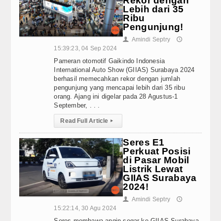
Rekor dengan
Lebih dari 35
Video
Ribu
Pengunjung!
Home Audio & Visual
Amindi Septry
👤
🕔
15:39:23, 04 Sep 2024
Shop
Pameran otomotif Gaikindo Indonesia
International Auto Show (GIIAS) Surabaya 2024
berhasil memecahkan rekor dengan jumlah
pengunjung yang mencapai lebih dari 35 ribu
orang. Ajang ini digelar pada 28 Agustus-1
September, . . .
Read Full Article
▸
Seres E1
Perkuat Posisi
di Pasar Mobil
Listrik Lewat
GIIAS Surabaya
2024!
Amindi Septry
👤
🕔
15:22:14, 30 Agu 2024
Seres membawa angin segar ke GIIAS Surabaya