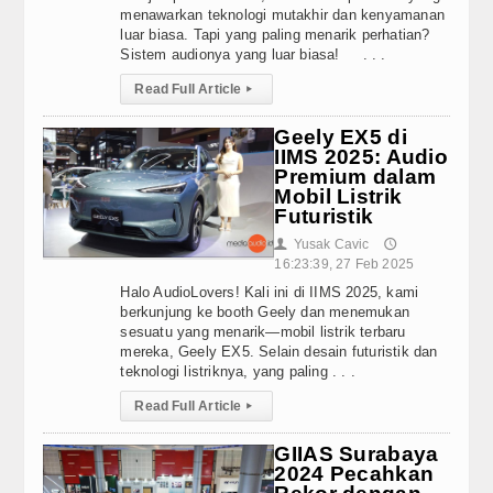
REVIEW
aan Listrik BYD dalam Menembus Batas Mobilitas Masa Depan: Integ
menawarkan teknologi mutakhir dan kenyamanan
Humanoid AiMOGA di Booth JAECOO Bikin Pengunjung IIMS 2026 P
luar biasa. Tapi yang paling menarik perhatian?
Subwoofer
Sistem audionya yang luar biasa! . . .
 “Kanvas” Modifikasi, Konsumen Diajak Berkreasi Rancang Mobil List
rogram Co-Creation J5 EV di IIMS 2026, Ajak Konsumen Tentukan M
Read Full Article
▸
Speaker
donesia, JAECOO Mantapkan Diri Sebagai Brand SUV Premium yang 
Geely EX5 di
ty, JAECOO J5 EV Jadi Solusi Perjalanan Jauh
Processor
IIMS 2025: Audio
ik Lebaran, Teknologi Hybrid SHS Dinilai Jadi Opsi Paling Fleksibe
Premium dalam
Amplifier
Mobil Listrik
Futuristik
Accessories
Yusak Cavic
👤
🕔
16:23:39, 27 Feb 2025
Head Unit
Halo AudioLovers! Kali ini di IIMS 2025, kami
berkunjung ke booth Geely dan menemukan
sesuatu yang menarik—mobil listrik terbaru
PRODUCT
mereka, Geely EX5. Selain desain futuristik dan
teknologi listriknya, yang paling . . .
STEREO WAREHOUSE
Read Full Article
▸
Site Link
GIIAS Surabaya
2024 Pecahkan
STEREO NETWORK