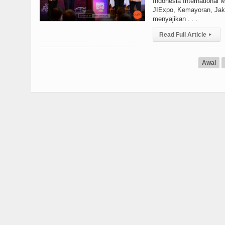
Indonesia International 
JIExpo, Kemayoran, Jaka
menyajikan . . .
Read Full Article
▸
Awal