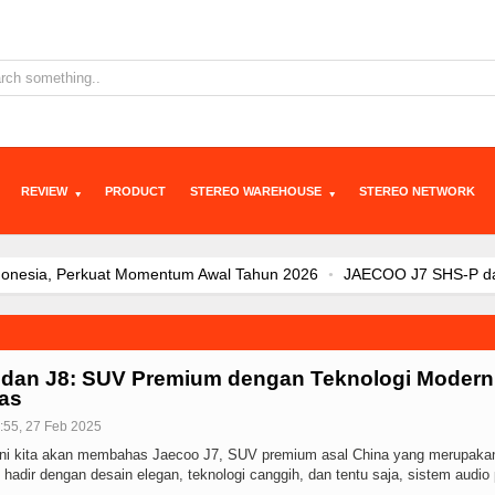
REVIEW
PRODUCT
STEREO WAREHOUSE
STEREO NETWORK
Awal Tahun 2026
JAECOO J7 SHS-P dan Evolusi Elektrifikasi: Kendar
 2026 Penasaran
JAECOO J5 EV Jadi “Kanvas” Modifikasi, Konsumen 
um yang Tumbuh Cepat Lewat Tek
Bebas Range Anxiety, JAECOO J5 
rategis untuk Indonesia
Awali 2026 dengan Tren Positif Pasar Nasio
 dan J8: SUV Premium dengan Teknologi Modern
bil Listrik di IIMS 2
JAECOO Kenalkan Program Co-Creation J5 EV
tas
Fleksibel Hadapi Macet d
JAECOO J5 EV Jadi Model SUV EV Terlari
:55, 27 Feb 2025
n: Integrasi Kecerdasan Tek
Kehadiran Robot Humanoid AiMOGA di
 ini kita akan membahas Jaecoo J7, SUV premium asal China yang merupaka
ntukan Mobil Ideal Versi Mer
Satu Tahun di Indonesia, JAECOO M
 hadir dengan desain elegan, teknologi canggih, dan tentu saja, sistem audi