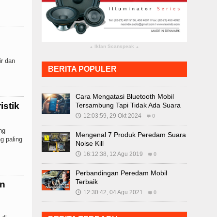
Iklan Scanspeak
▴
▴
r dan
BERITA POPULER
Cara Mengatasi Bluetooth Mobil
istik
Tersambung Tapi Tidak Ada Suara
12:03:59, 29 Okt 2024
🕔
0
ng
Mengenal 7 Produk Peredam Suara
ng paling
Noise Kill
16:12:38, 12 Agu 2019
🕔
0
Perbandingan Peredam Mobil
Terbaik
an
12:30:42, 04 Agu 2021
🕔
0