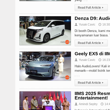
Read Full Article
▸
Denza D9: Audi
Yusak Cavic
16:30
👤
🕔
Di booth Denza, kami m
kenyamanan luar biasa. 
Read Full Article
▸
Geely EX5 di II
Yusak Cavic
16:23
👤
🕔
Halo AudioLovers! Kali 
menarik—mobil listrik ter
. . .
Read Full Article
▸
IIMS 2025 Resm
Entertainment!
Amindi Septry
14:
👤
🕔