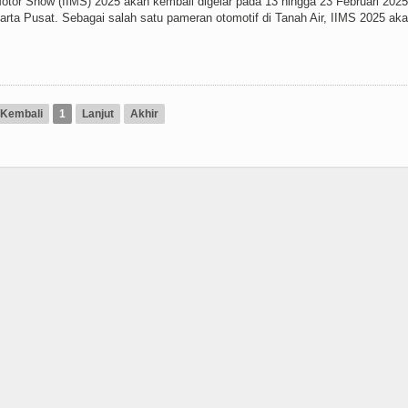
Motor Show (IIMS) 2025 akan kembali digelar pada 13 hingga 23 Februari 2025
rta Pusat. Sebagai salah satu pameran otomotif di Tanah Air, IIMS 2025 ak
Kembali
1
Lanjut
Akhir