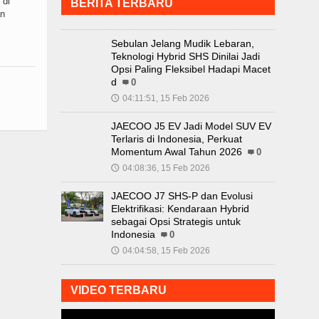
 di
BERITA TERBARU
an
Sebulan Jelang Mudik Lebaran,
Teknologi Hybrid SHS Dinilai Jadi
Opsi Paling Fleksibel Hadapi Macet
d
0
04:11:51, 15 Feb 2026
🕔
JAECOO J5 EV Jadi Model SUV EV
Terlaris di Indonesia, Perkuat
Momentum Awal Tahun 2026
0
04:08:36, 15 Feb 2026
🕔
JAECOO J7 SHS-P dan Evolusi
Elektrifikasi: Kendaraan Hybrid
sebagai Opsi Strategis untuk
Indonesia
0
04:04:58, 15 Feb 2026
🕔
VIDEO TERBARU