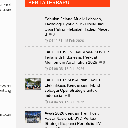
BERITA TERBARU
kuensi
 lebih
Sebulan Jelang Mudik Lebaran,
Teknologi Hybrid SHS Dinilai Jadi
Opsi Paling Fleksibel Hadapi Macet
d
0
04:11:51, 15 Feb 2026
🕔
JAECOO J5 EV Jadi Model SUV EV
Terlaris di Indonesia, Perkuat
Momentum Awal Tahun 2026
0
04:08:36, 15 Feb 2026
🕔
JAECOO J7 SHS-P dan Evolusi
woofer
Elektrifikasi: Kendaraan Hybrid
entang
sebagai Opsi Strategis untuk
Indonesia
0
04:04:58, 15 Feb 2026
🕔
Awali 2026 dengan Tren Positif
unakan
Pasar Nasional, BYD Perkuat
Strategi Ekspansi Portofolio EV