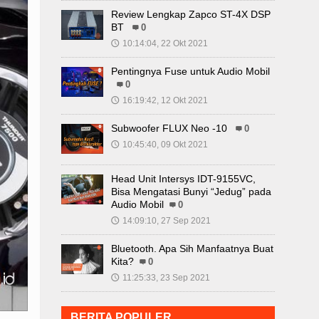
Review Lengkap Zapco ST-4X DSP
BT
0
10:14:04, 22 Okt 2021
🕔
Pentingnya Fuse untuk Audio Mobil
0
16:19:42, 12 Okt 2021
🕔
Subwoofer FLUX Neo -10
0
10:45:40, 09 Okt 2021
🕔
Head Unit Intersys IDT-9155VC,
Bisa Mengatasi Bunyi “Jedug” pada
Audio Mobil
0
14:09:10, 27 Sep 2021
🕔
Bluetooth. Apa Sih Manfaatnya Buat
Kita?
0
11:25:33, 23 Sep 2021
🕔
BERITA POPULER