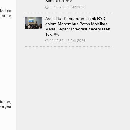
Sesuai Ke
0
11:58:20, 12 Feb 2026
🕔
 belum
 antar
Arsitektur Kendaraan Listrik BYD
dalam Menembus Batas Mobilitas
Masa Depan: Integrasi Kecerdasan
Tek
0
11:49:58, 12 Feb 2026
🕔
takan,
banyak