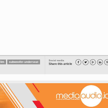
Social media
lim
subwoofer-underseat




Share this article