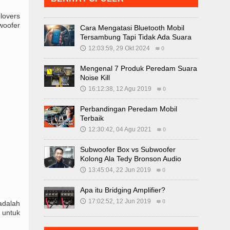
lovers
woofer
Cara Mengatasi Bluetooth Mobil
Tersambung Tapi Tidak Ada Suara
12:03:59, 29 Okt 2024
🕔
0
Mengenal 7 Produk Peredam Suara
Noise Kill
16:12:38, 12 Agu 2019
🕔
0
Perbandingan Peredam Mobil
Terbaik
12:30:42, 04 Agu 2021
🕔
0
Subwoofer Box vs Subwoofer
Kolong Ala Tedy Bronson Audio
13:45:04, 22 Jun 2019
🕔
0
Apa itu Bridging Amplifier?
17:02:52, 12 Jun 2019
🕔
0
adalah
 untuk