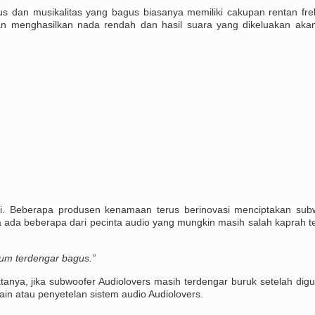
us dan musikalitas yang bagus biasanya memiliki cakupan rentan fre
n menghasilkan nada rendah dan hasil suara yang dikeluakan akan
ari. Beberapa produsen kenamaan terus berinovasi menciptakan sub
ja ada beberapa dari pecinta audio yang mungkin masih salah kaprah t
um terdengar bagus.”
ktanya, jika subwoofer Audiolovers masih terdengar buruk setelah dig
in atau penyetelan sistem audio Audiolovers.