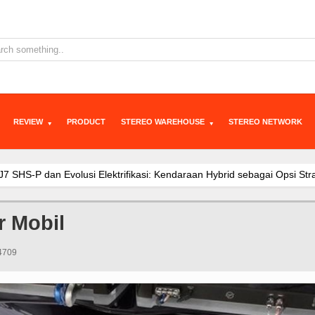
REVIEW
PRODUCT
STEREO WAREHOUSE
STEREO NETWORK
ikasi: Kendaraan Hybrid sebagai Opsi Strategis untuk Indonesia
Awa
i, Konsumen Diajak Berkreasi Rancang Mobil Listrik di IIMS 2
JAEC
gi Hybrid SHS Dinilai Jadi Opsi Paling Fleksibel Hadapi Macet d
JA
r Mobil
am Menembus Batas Mobilitas Masa Depan: Integrasi Kecerdasan Tek
 J5 EV di IIMS 2026, Ajak Konsumen Tentukan Mobil Ideal Versi Mer
 4709
aris di Indonesia, Perkuat Momentum Awal Tahun 2026
JAECOO J7 
i Booth JAECOO Bikin Pengunjung IIMS 2026 Penasaran
JAECOO J5
ntapkan Diri Sebagai Brand SUV Premium yang Tumbuh Cepat Lewat 