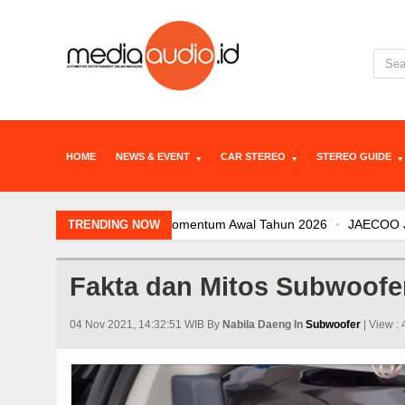
HOME
NEWS & EVENT
CAR STEREO
STEREO GUIDE
JAECOO J7 SHS-P dan Evolusi Elektrif
TRENDING NOW
JAECOO J5 EV Jadi “Kanvas” Modifikas
Sebulan Jelang Mudik Lebaran, Teknolo
Fakta dan Mitos Subwoofe
Arsitektur Kendaraan Listrik BYD dal
JAECOO Kenalkan Program Co-Creation
04 Nov 2021, 14:32:51 WIB By
Nabila Daeng In
Subwoofer
| View :
JAECOO J5 EV Jadi Model SUV EV Terl
Kehadiran Robot Humanoid AiMOGA d
Satu Tahun di Indonesia, JAECOO Ma